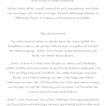
Acht wurde zur ersten Reiseroute.
Seither haben aiPotu, sowohl national als auch international, eine Reihe
vom jeweiligen Ort und der jeweiligen Situation abhängige Arbeiten im
öffentlichen Raum, in Galerien und Institutionen erschaffen.
Über das Kunstwerk
Vor vielen tausend Jahren wurde der Baum des Lebens gefällt. Die
Einzelteile wurden in der ganzen Welt verstreut und galten als Zeichen
des Weltuntergangs. „Roten“ (Die Wurzel) ist eine Rekonstruktion der
Rinde vom Stamm dieses Baums.
„Roten” ist eine 4,5 Meter hohe Skulptur aus Beton und Silikatfarbe,
weithin sichtbar auf einer Anhöhe an der Strecke Blokkhus-Høgkorset. Hier
führt der Pilgerweg nach Trondheim, am uralten Kjølvegen zwischen
Rands- und Einafjord entlang, von dem in der Sage über Håkon
Håkonsson aus dem Jahr 1225 berichtet wird. Nach dem steilen Anstieg
von Brandbu aus lädt der Höhenzug zum Ausruhen und Genießen der
Aussicht über die weite Landschaft ein.
„Roten” ist ein Kunstwerk, das auf die vielfältigen Deutungsmöglichkeiten
von Geschichte und Mythologie verweist, gleichzeitig bietet es aber auch